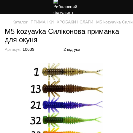
Каталог
ПРИМАНКИ
ХРОБАКИ І СЛАГИ
M5 kozyavka Силік
M5 kozyavka Силіконова приманка
для окуня
Артикул:
10639
2 відгуки