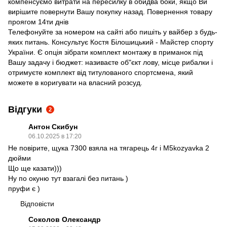
компенсуємо витрати на пересилку в обидва боки, якщо Ви
вирішите повернути Вашу покупку назад. Повернення товару
проягом 14ти днів
Телефонуйте за номером на сайті або пишіть у вайбер з будь-
яких питань. Консультує Костя Білошицький - Майстер спорту
України. Є опція зібрати комплект монтажу в приманок під
Вашу задачу і бюджет: називаєте об"єкт лову, місце рибалки і
отримуєте комплект від титулованого спортсмена, який
можете в коригувати на власний розсуд.
Відгуки
2
Антон Скибун
06.10.2025 в 17:20
Не повірите, щука 7300 взяла на тягарець 4г і М5kozyavka 2
дюйми
Що ще казати)))
Ну по окуню тут взагалі без питань )
пруфи є )
Відповісти
Соколов Олександр