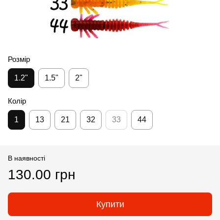
Розмір
1.2"
1.5"
2"
Колір
1
13
21
32
33
44
В наявності
130.00 грн
Купити