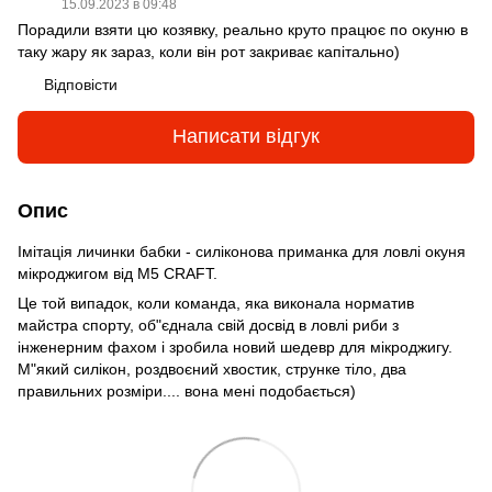
15.09.2023 в 09:48
Порадили взяти цю козявку, реально круто працює по окуню в
таку жару як зараз, коли він рот закриває капітально)
Відповісти
Написати відгук
Опис
Імітація личинки бабки - силіконова приманка для ловлі окуня
мікроджигом від М5 CRAFT.
Це той випадок, коли команда, яка виконала норматив
майстра спорту, об"єднала свій досвід в ловлі риби з
інженерним фахом і зробила новий шедевр для мікроджигу.
М"який силікон, роздвоєний хвостик, струнке тіло, два
правильних розміри.... вона мені подобається)