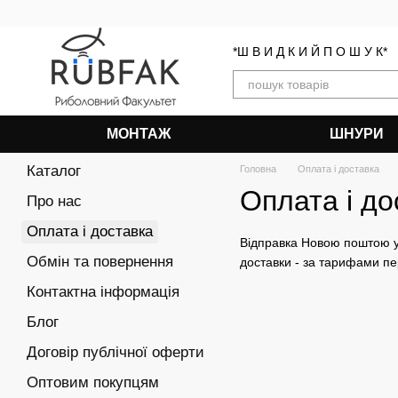
Перейти до основного контенту
*Ш В И Д К И Й П О Ш У К*
МОНТАЖ
ШНУРИ
Каталог
Головна
Оплата і доставка
Оплата і до
Про нас
Оплата і доставка
Відправка Новою поштою у 
Обмін та повернення
доставки - за тарифами пе
Контактна інформація
Блог
Договір публічної оферти
Оптовим покупцям