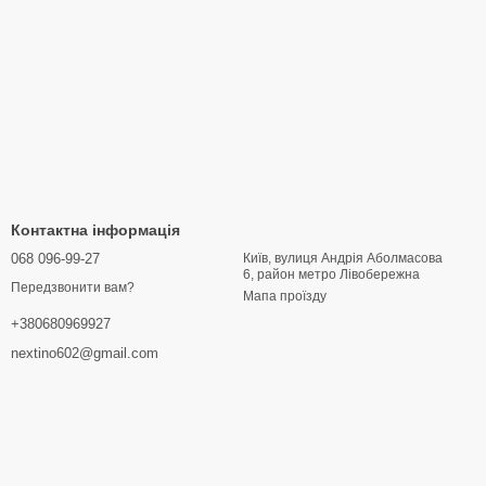
Контактна інформація
068 096-99-27
Київ, вулиця Андрія Аболмасова
6, район метро Лівобережна
Передзвонити вам?
Мапа проїзду
+380680969927
nextino602@gmail.com