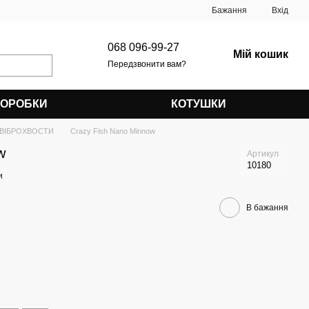
Бажання
Вхід
068 096-99-27
Мій кошик
Передзвонити вам?
КОРОБКИ
КОТУШКИ
ВІБРОХВОСТИ
Crazy Fish Nano Minnow
w
Артикул
10180
и
В бажання