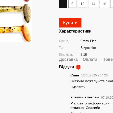
1
9
12
14
16
Купити
Характеристики
Бренд
Crazy Fish
Тип
Віброхвіст
Кількість
8-16
Доставка
Оплата
Пове
Відгуки
2
Саня
12.01.2025 в 14:20
Скажите пожалуйста скол
Відповісти
яремич алексей
07.10.2
Маловато информации про
отлично. Спасибо.