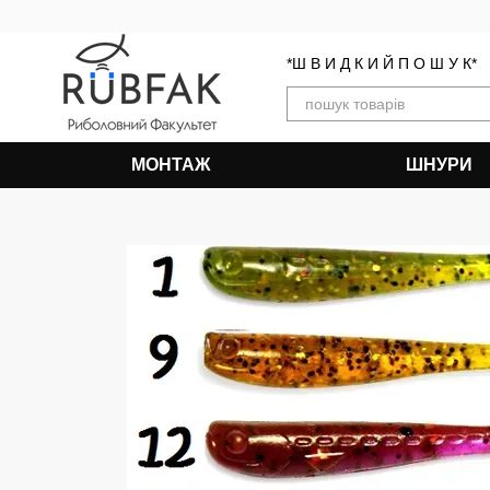
Перейти до основного контенту
*Ш В И Д К И Й П О Ш У К*
МОНТАЖ
ШНУРИ