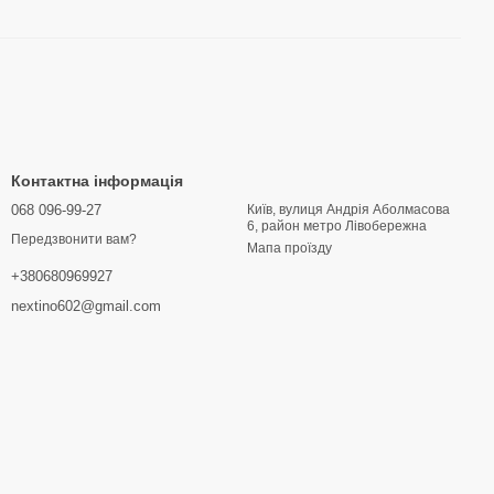
Контактна інформація
068 096-99-27
Київ, вулиця Андрія Аболмасова
6, район метро Лівобережна
Передзвонити вам?
Мапа проїзду
+380680969927
nextino602@gmail.com